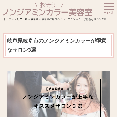
S
k
トップ
>
エリア一覧
>
岐阜県
>
岐阜県岐阜市のノンジアミンカラーが得意なサロン3選
i
p
t
岐阜県岐阜市のノンジアミンカラーが得意
o
なサロン3選
c
o
n
t
e
n
t