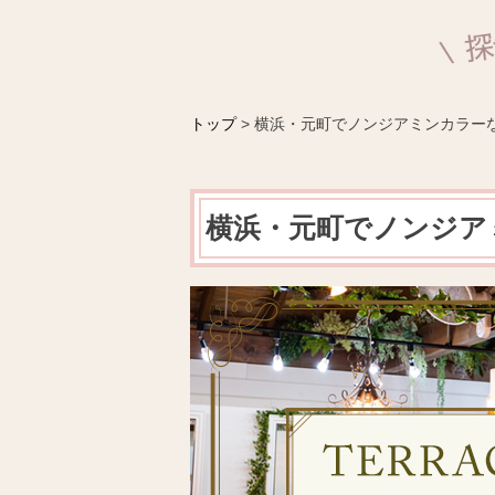
S
k
i
トップ
>
横浜・元町でノンジアミンカラーならT
p
t
o
横浜・元町でノンジアミン
c
o
n
t
e
n
t