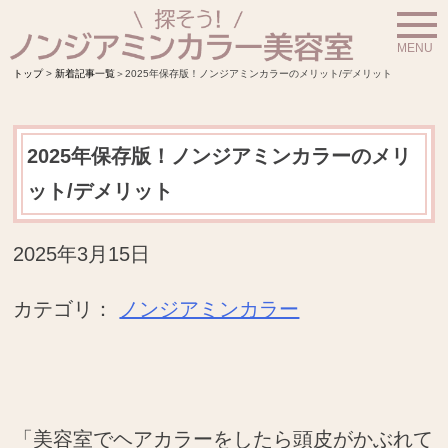
S
k
トップ
>
新着記事一覧
＞
2025年保存版！ノンジアミンカラーのメリット/デメリット
i
p
t
2025年保存版！ノンジアミンカラーのメリ
o
ット/デメリット
c
2025年3月15日
o
n
カテゴリ：
ノンジアミンカラー
t
e
n
t
「美容室でヘアカラーをしたら頭皮がかぶれて